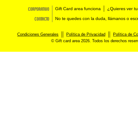
Corporativo
Gift Card area funciona
¿Quieres ver tu
Contacto
No te quedes con la duda, llámanos o esc
Condiciones Generales
Política de Privacidad
Política de C
© Gift card area 2026. Todos los derechos rese