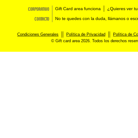
Corporativo
Gift Card area funciona
¿Quieres ver tu
Contacto
No te quedes con la duda, llámanos o esc
Condiciones Generales
Política de Privacidad
Política de C
© Gift card area 2026. Todos los derechos rese