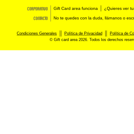
Corporativo
Gift Card area funciona
¿Quieres ver tu
Contacto
No te quedes con la duda, llámanos o esc
Condiciones Generales
Política de Privacidad
Política de C
© Gift card area 2026. Todos los derechos rese