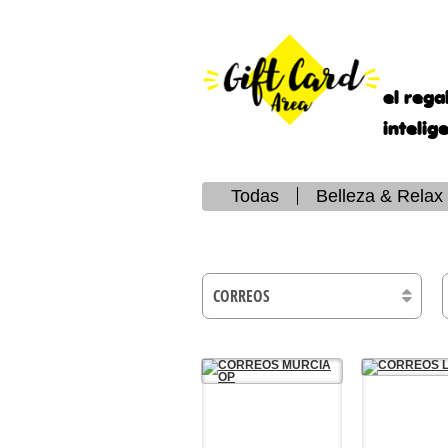
el rega
intelig
Todas
Belleza & Relax