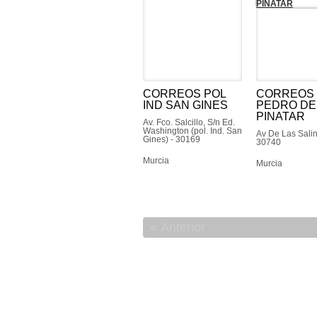
CORREOS POL
CORREOS
IND SAN GINES
PEDRO DE
PINATAR
Av. Fco. Salcillo, S/n Ed.
Washington (pol. Ind. San
Av De Las Salin
Gines) - 30169
30740
Murcia
Murcia
Anterior