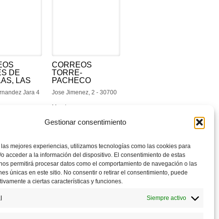
EOS
CORREOS
S DE
TORRE-
AS, LAS
PACHECO
rnandez Jara 4
Jose Jimenez, 2 - 30700
Murcia
Gestionar consentimiento
 las mejores experiencias, utilizamos tecnologías como las cookies para
o acceder a la información del dispositivo. El consentimiento de estas
Siguiente
 nos permitirá procesar datos como el comportamiento de navegación o las
ones únicas en este sitio. No consentir o retirar el consentimiento, puede
tivamente a ciertas características y funciones.
l
Siempre activo