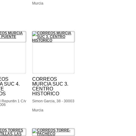
Murcia
EOS
CORREOS
A SUC 4.
MURCIA SUC 3.
TE
CENTRO
OS
HISTORICO
l Repuntin 1 C/v
Simon Garcia, 38 - 30003
0006
Murcia