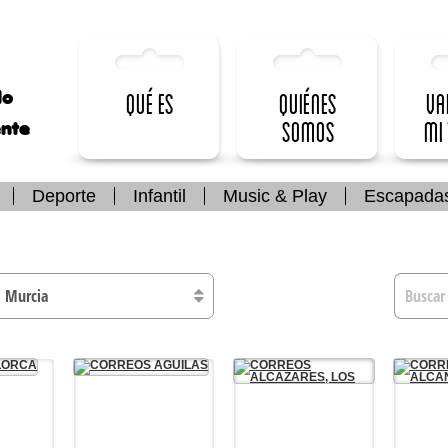
lo
Qué es
Quiénes
Va
somos
mi
ente
Deporte
Infantil
Music & Play
Escapada