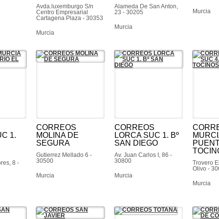
Avda.luxemburgo S/n
Alameda De San Anton,
Murcia
Centro Empresarial
23 - 30205
Cartagena Plaza - 30353
Murcia
Murcia
CORREOS
CORREOS
CORR
C 1.
MOLINA DE
LORCA SUC 1. Bº
MURCI
SEGURA
SAN DIEGO
PUEN
TOCIN
Gutierrez Mellado 6 -
Av. Juan Carlos I, 86 -
30500
30800
res, 8 -
Trovero E
Olivo - 3
Murcia
Murcia
Murcia