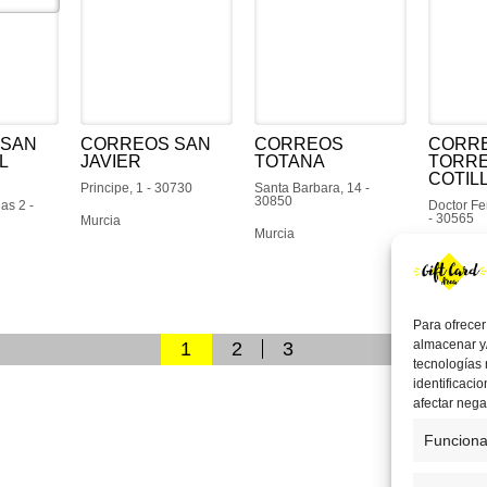
 SAN
CORREOS SAN
CORREOS
CORR
L
JAVIER
TOTANA
TORRE
COTILL
Principe, 1 - 30730
Santa Barbara, 14 -
30850
as 2 -
Doctor Fe
- 30565
Murcia
Murcia
Murcia
Para ofrecer
almacenar y/
1
2
3
tecnologías
identificaci
afectar nega
Funciona