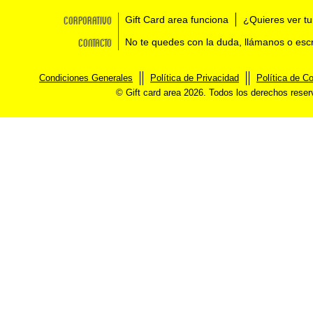
Corporativo
Gift Card area funciona
¿Quieres ver tu
Contacto
No te quedes con la duda, llámanos o esc
Condiciones Generales
Política de Privacidad
Política de C
© Gift card area 2026. Todos los derechos rese