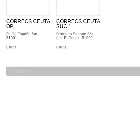
CORREOS CEUTA
CORREOS CEUTA
OP
SUC 1
Pl. De España S/n -
Bermudo Soriano S/n
51001
(c.c. El Coso) - 51002
Ceuta
Ceuta
Anterior