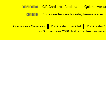
Corporativo
Gift Card area funciona
¿Quieres ver tu
Contacto
No te quedes con la duda, llámanos o esc
Condiciones Generales
Política de Privacidad
Política de C
© Gift card area 2026. Todos los derechos rese