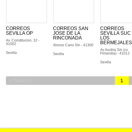
CORREOS
CORREOS SAN
CORREOS
SEVILLA OP
JOSE DE LA
SEVILLA SUC 
RINCONADA
LOS
Av. Constitucion, 32 -
BERMEJALES
41002
Alonso Cano S/n - 41300
Av Austria S/n (cv
Sevilla
Finlandia) - 41012
Sevilla
Sevilla
Anterior
1