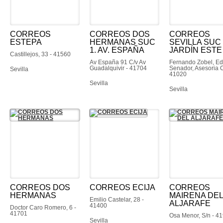
CORREOS
CORREOS DOS
CORREOS
ESTEPA
HERMANAS SUC
SEVILLA SUC 
1. AV. ESPAÑA
JARDÍN ESTE
Castillejos, 33 - 41560
Av España 91 C/v Av
Fernando Zobel, Edi
Guadalquivir - 41704
Senador, Asesoria C
Sevilla
41020
Sevilla
Sevilla
CORREOS DOS
CORREOS ECIJA
CORREOS
HERMANAS
MAIRENA DEL
Emilio Castelar, 28 -
ALJARAFE
41400
Doctor Caro Romero, 6 -
41701
Osa Menor, S/n - 4
Sevilla