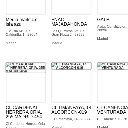
Media markt c.c.
FNAC
GALP
isla azul
MAJADAHONDA
Avda. Constitución,
28850
C.c. Isla Azul C/
Los Quimicos S/n. Cc
Calderilla, 1 - 28054
Gran Plaza 2 - 28222
Madrid
Madrid
Madrid
CL CARDENAL
CL TIMANFAYA, 14
CL CANENCIA,
HERRERA ORIA,
ALCORCON-019
VENTURADA
255 MADRID-454
Cl Timanfaya, 14 - 28924
Cl Canencia, 6 - 2
Cl Cardenal Herrera Oria,
255 - 28035
Madrid
Madrid