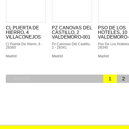
CL PUERTA DE
PZ CANOVAS DEL
PSO DE LOS
HIERRO, 4
CASTILLO, 2
HOTELES, 10
VILLACONEJOS
VALDEMORO-001
VALDEMORO-
Cl Puerta De Hierro, 4 -
Pz Canovas Del Castillo,
Pso De Los Hoteles,
28360
2 - 28341
28340
Madrid
Madrid
Madrid
Anterior
1
2