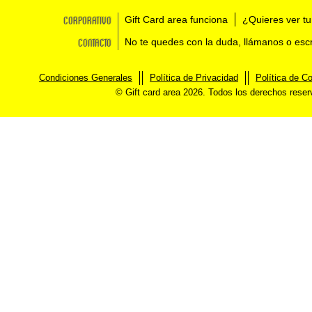
Corporativo
Gift Card area funciona
¿Quieres ver tu
Contacto
No te quedes con la duda, llámanos o esc
Condiciones Generales
Política de Privacidad
Política de C
© Gift card area 2026. Todos los derechos rese