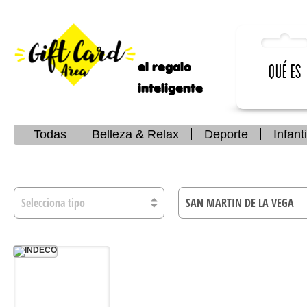
el regalo
Qué es
inteligente
Todas
Belleza & Relax
Deporte
Infanti