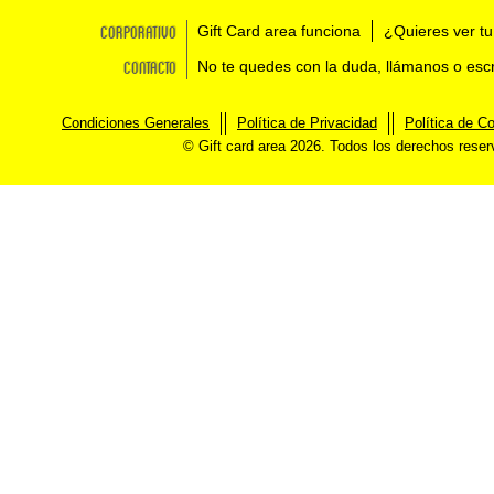
Corporativo
Gift Card area funciona
¿Quieres ver tu
Contacto
No te quedes con la duda, llámanos o esc
Condiciones Generales
Política de Privacidad
Política de C
© Gift card area 2026. Todos los derechos rese