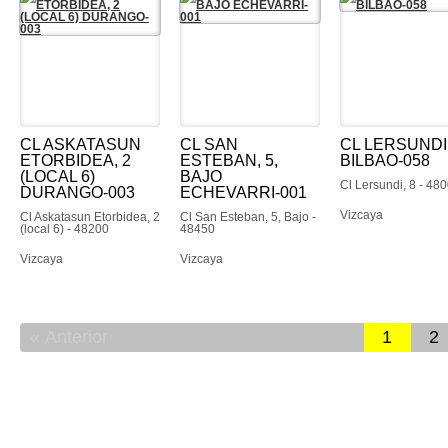
CL ASKATASUN
CL SAN
CL LERSUNDI,
ETORBIDEA, 2
ESTEBAN, 5,
BILBAO-058
(LOCAL 6)
BAJO
Cl Lersundi, 8 - 48
DURANGO-003
ECHEVARRI-001
Vizcaya
Cl Askatasun Etorbidea, 2
Cl San Esteban, 5, Bajo -
(local 6) - 48200
48450
Vizcaya
Vizcaya
Anterior
1
2