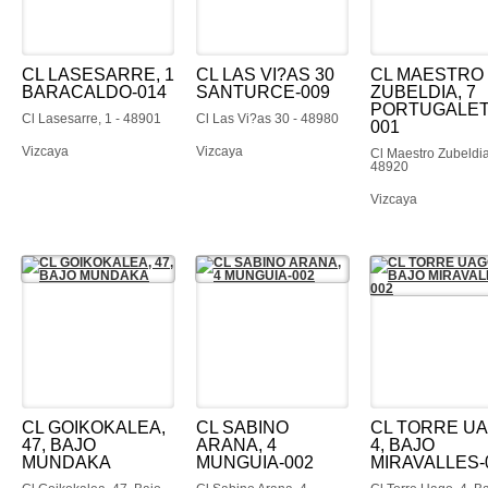
CL LASESARRE, 1
CL LAS VI?AS 30
CL MAESTRO
BARACALDO-014
SANTURCE-009
ZUBELDIA, 7
PORTUGALET
Cl Lasesarre, 1 - 48901
Cl Las Vi?as 30 - 48980
001
Vizcaya
Vizcaya
Cl Maestro Zubeldia
48920
Vizcaya
CL GOIKOKALEA,
CL SABINO
CL TORRE UA
47, BAJO
ARANA, 4
4, BAJO
MUNDAKA
MUNGUIA-002
MIRAVALLES-