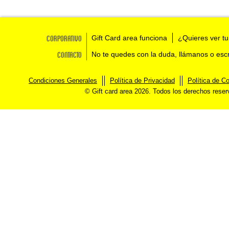
Corporativo
Gift Card area funciona
¿Quieres ver tu
Contacto
No te quedes con la duda, llámanos o esc
Condiciones Generales
Política de Privacidad
Política de C
© Gift card area 2026. Todos los derechos rese