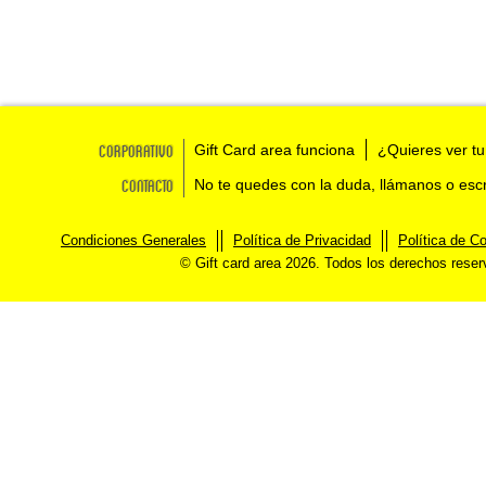
Corporativo
Gift Card area funciona
¿Quieres ver tu
Contacto
No te quedes con la duda, llámanos o esc
Condiciones Generales
Política de Privacidad
Política de C
© Gift card area 2026. Todos los derechos rese