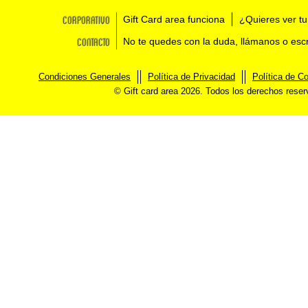
Corporativo
Gift Card area funciona
¿Quieres ver tu
Contacto
No te quedes con la duda, llámanos o esc
Condiciones Generales
Política de Privacidad
Política de C
© Gift card area 2026. Todos los derechos rese