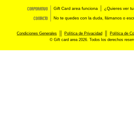
Corporativo
Gift Card area funciona
¿Quieres ver tu
Contacto
No te quedes con la duda, llámanos o esc
Condiciones Generales
Política de Privacidad
Política de C
© Gift card area 2026. Todos los derechos rese