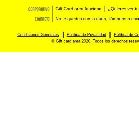
Corporativo
Gift Card area funciona
¿Quieres ver tu
Contacto
No te quedes con la duda, llámanos o esc
Condiciones Generales
Política de Privacidad
Política de C
© Gift card area 2026. Todos los derechos rese