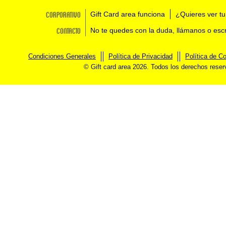
Corporativo
Gift Card area funciona
¿Quieres ver tu
Contacto
No te quedes con la duda, llámanos o esc
Condiciones Generales
Política de Privacidad
Política de C
© Gift card area 2026. Todos los derechos rese