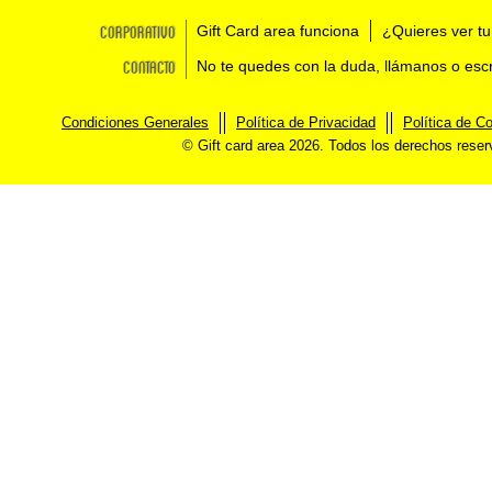
Corporativo
Gift Card area funciona
¿Quieres ver tu
Contacto
No te quedes con la duda, llámanos o esc
Condiciones Generales
Política de Privacidad
Política de C
© Gift card area 2026. Todos los derechos rese