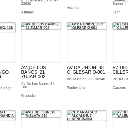
Cl Vicente Regueral, 4 -
Glorieta 
33630
Bueno, 4 
Asturias
Asturias
León
AV. DE LOS
AV DA UNION, 33
PZ DEL
NGO,
BAÑOS, 21
O IGLESARIO-001
CILLE
-
ZUJAR-002
Av Da Union, 33 - 36948
Pz Del Ca
Av. De Los Baños, 21 -
18811
Pontevedra
Cáceres
polongo,
Granada