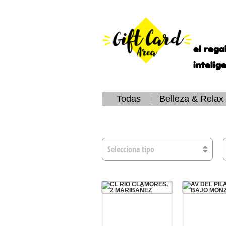
el rega
intelig
Todas
Belleza & Relax