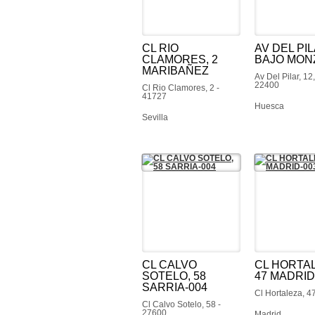
CL RIO
AV DEL PIL
CLAMORES, 2
BAJO MON
MARIBAÑEZ
Av Del Pilar, 12,
22400
Cl Rio Clamores, 2 -
41727
Huesca
Sevilla
CL CALVO
CL HORTA
SOTELO, 58
47 MADRID
SARRIA-004
Cl Hortaleza, 4
Cl Calvo Sotelo, 58 -
27600
Madrid