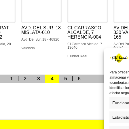
TRAT
AVD. DEL SUR, 18
CL CARRASCO
AV DE
0
MISLATA-010
ALCALDE, 7
330 VA
2
HERENCIA-004
165
Avd. Del Sur, 18 - 46920
ala, 20 -
Cl Carrasco Alcalde, 7 -
Av Del Pu
13640
46024
Valencia
Ciudad Real
Valencia
Para ofrecer
almacenar y/
1
2
3
4
5
6
…
358
tecnologías
identificaci
afectar nega
Funciona
Estadísti