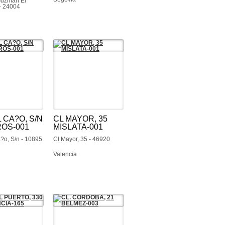
Guzman El
- 24004
 CA?O, S/N
CL MAYOR, 35
ROS-001
MISLATA-001
?o, S/n - 10895
Cl Mayor, 35 - 46920
Valencia