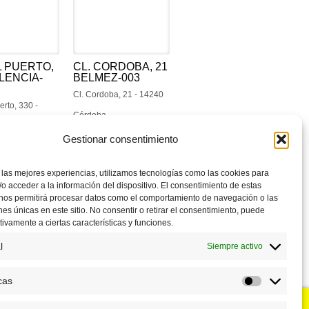
L PUERTO,
CL. CORDOBA, 21
LENCIA-
BELMEZ-003
Cl. Cordoba, 21 - 14240
erto, 330 -
Córdoba
Gestionar consentimiento
 las mejores experiencias, utilizamos tecnologías como las cookies para
o acceder a la información del dispositivo. El consentimiento de estas
Siguiente
 nos permitirá procesar datos como el comportamiento de navegación o las
ones únicas en este sitio. No consentir o retirar el consentimiento, puede
tivamente a ciertas características y funciones.
l
Siempre activo
cas
Estadístic