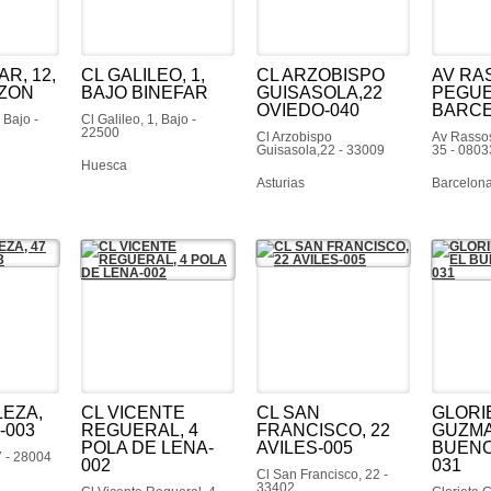
AR, 12,
CL GALILEO, 1,
CL ARZOBISPO
AV RA
ZON
BAJO BINEFAR
GUISASOLA,22
PEGUE
OVIEDO-040
BARCE
 Bajo -
Cl Galileo, 1, Bajo -
22500
Cl Arzobispo
Av Rasso
Guisasola,22 - 33009
35 - 0803
Huesca
Asturias
Barcelon
LEZA,
CL VICENTE
CL SAN
GLORI
-003
REGUERAL, 4
FRANCISCO, 22
GUZMA
POLA DE LENA-
AVILES-005
BUENO
7 - 28004
002
031
Cl San Francisco, 22 -
33402