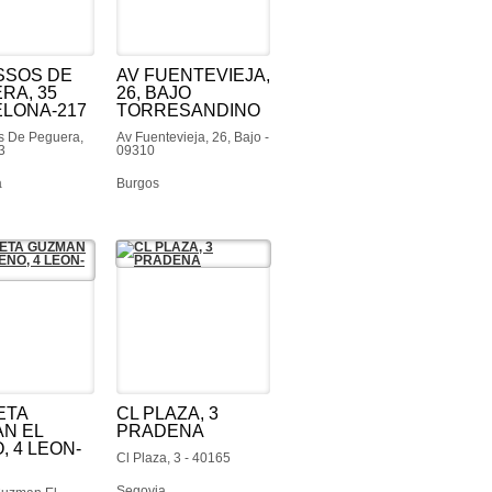
SSOS DE
AV FUENTEVIEJA,
RA, 35
26, BAJO
LONA-217
TORRESANDINO
s De Peguera,
Av Fuentevieja, 26, Bajo -
3
09310
a
Burgos
ETA
CL PLAZA, 3
N EL
PRADENA
, 4 LEON-
Cl Plaza, 3 - 40165
Segovia