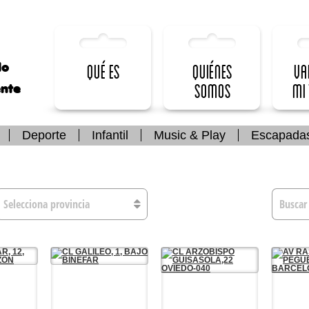
lo
Qué es
Quiénes
Va
somos
mi
ente
Deporte
Infantil
Music & Play
Escapada