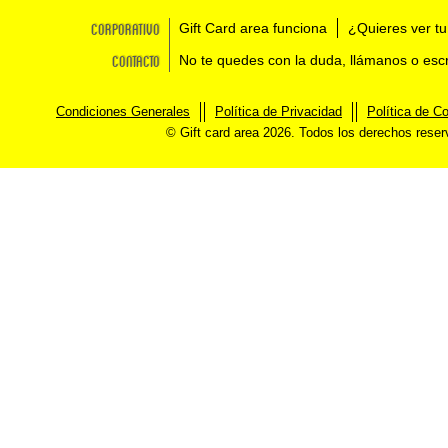
Corporativo
Gift Card area funciona
¿Quieres ver tu
Contacto
No te quedes con la duda, llámanos o esc
Condiciones Generales
Política de Privacidad
Política de C
© Gift card area 2026. Todos los derechos rese