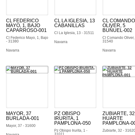
CL FEDERICO
CL LA IGLESIA, 13
CL COMANDO
MAYO, 1, BAJO
CABANILLAS
OLIVER, 5
CAPARROSO-001
BUÑUEL-002
Cl La Iglesia, 13 - 31511
Cl Federico Mayo, 1, Bajo
Cl Comando Oliver, 
- 31380
31540
Navarra
Navarra
Navarra
MAYOR, 37
PZ OBISPO
ZUBIARTE, 32
BURLADA-001
IRURITA, 1
HUARTE
PAMPLONA-050
PAMPLONA-0
Mayor, 37 - 31600
Pz Obispo Irurita, 1 -
Zubiarte, 32 - 3162
31011
Navarra