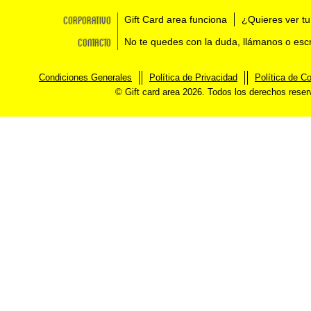
Corporativo
Gift Card area funciona
¿Quieres ver tu
Contacto
No te quedes con la duda, llámanos o esc
Condiciones Generales
Política de Privacidad
Política de C
© Gift card area 2026. Todos los derechos rese