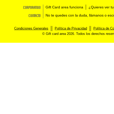
Corporativo
Gift Card area funciona
¿Quieres ver tu
Contacto
No te quedes con la duda, llámanos o esc
Condiciones Generales
Política de Privacidad
Política de C
© Gift card area 2026. Todos los derechos rese