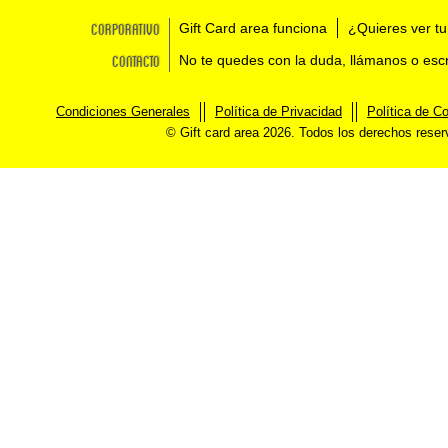
Corporativo
Gift Card area funciona
¿Quieres ver tu
Contacto
No te quedes con la duda, llámanos o esc
Condiciones Generales
Política de Privacidad
Política de C
© Gift card area 2026. Todos los derechos rese