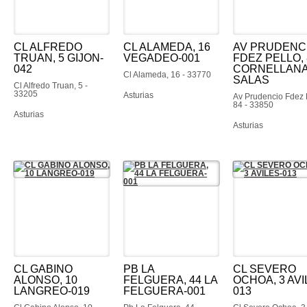
CL ALFREDO
CL ALAMEDA, 16
AV PRUDENC
TRUAN, 5 GIJON-
VEGADEO-001
FDEZ PELLO, 
042
CORNELLANA
Cl Alameda, 16 - 33770
SALAS
Cl Alfredo Truan, 5 -
33205
Asturias
Av Prudencio Fdez 
84 - 33850
Asturias
Asturias
CL GABINO
PB LA
CL SEVERO
ALONSO, 10
FELGUERA, 44 LA
OCHOA, 3 AVI
LANGREO-019
FELGUERA-001
013