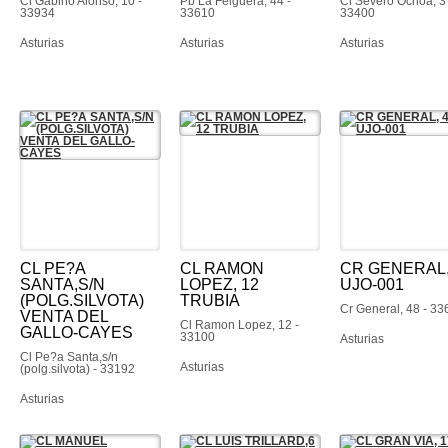
Cl Gabino Alonso, 10 -
Pb La Felguera, 44 -
Cl Severo Ochoa, 3 
33934
33610
33400
Asturias
Asturias
Asturias
CL PE?A
CL RAMON
CR GENERAL,
SANTA,S/N
LOPEZ, 12
UJO-001
(POLG.SILVOTA)
TRUBIA
Cr General, 48 - 33
VENTA DEL
Cl Ramon Lopez, 12 -
GALLO-CAYES
33100
Asturias
Cl Pe?a Santa,s/n
Asturias
(polg.silvota) - 33192
Asturias