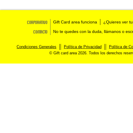
Corporativo
Gift Card area funciona
¿Quieres ver tu
Contacto
No te quedes con la duda, llámanos o esc
Condiciones Generales
Política de Privacidad
Política de C
© Gift card area 2026. Todos los derechos rese