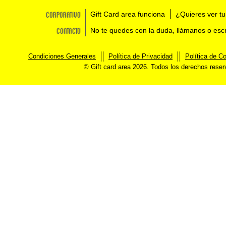
Corporativo
Gift Card area funciona
¿Quieres ver tu
Contacto
No te quedes con la duda, llámanos o esc
Condiciones Generales
Política de Privacidad
Política de C
© Gift card area 2026. Todos los derechos rese