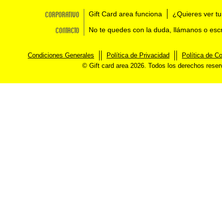
Corporativo
Gift Card area funciona
¿Quieres ver tu
Contacto
No te quedes con la duda, llámanos o esc
Condiciones Generales
Política de Privacidad
Política de C
© Gift card area 2026. Todos los derechos rese