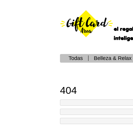
el rega
intelig
Todas
Belleza & Relax
404