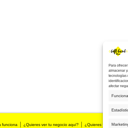
Para ofrecer
almacenar y/
tecnologías
identificaci
afectar nega
Funciona
Estadísti
Marketin
a funciona
¿Quieres ver tu negocio aquí?
¿Quieres tenernos en t