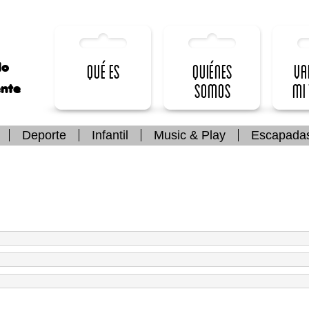
lo
Qué es
Quiénes
Va
somos
mi
ente
Deporte
Infantil
Music & Play
Escapada