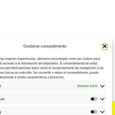
Gestionar consentimiento
 las mejores experiencias, utilizamos tecnologías como las cookies para
o acceder a la información del dispositivo. El consentimiento de estas
 nos permitirá procesar datos como el comportamiento de navegación o las
ones únicas en este sitio. No consentir o retirar el consentimiento, puede
tivamente a ciertas características y funciones.
l
Siempre activo
cas
Estadístic
g
u negocio?
Puntos de venta
Marketing