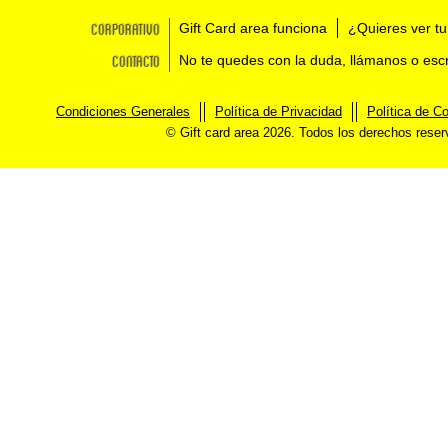
Corporativo
Gift Card area funciona
¿Quieres ver tu
Contacto
No te quedes con la duda, llámanos o esc
Condiciones Generales
Política de Privacidad
Política de C
© Gift card area 2026. Todos los derechos rese