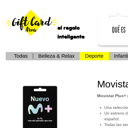
el regalo
Qué es
inteligente
Todas
Belleza & Relax
Deporte
Infanti
Movist
Movistar Plus+
Una selección
Un estreno de
español.​
Todas las ser