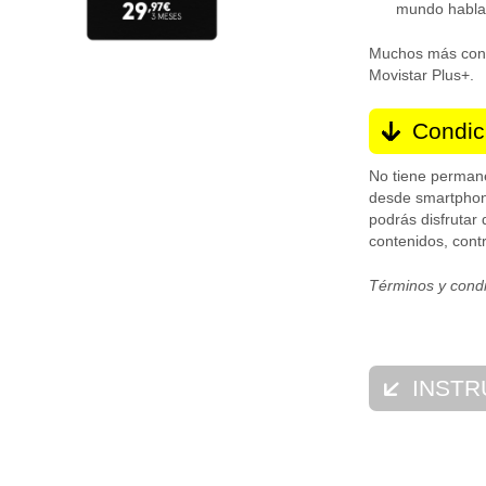
mundo habla
Muchos más cont
Movistar Plus+.​
Condic
No tiene permane
desde smartphone
podrás disfrutar 
contenidos, contr
Términos y cond
INSTR
Para empezar a 
Entra en
mov