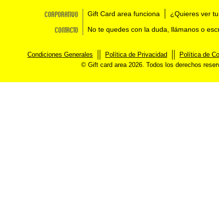
Corporativo
Gift Card area funciona
¿Quieres ver tu
Contacto
No te quedes con la duda, llámanos o esc
Condiciones Generales
Política de Privacidad
Política de C
© Gift card area 2026. Todos los derechos rese