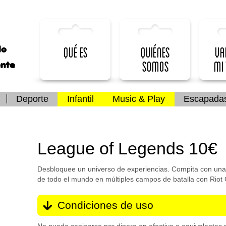
lo
Qué es
Quiénes
Va
somos
mi
ente
Deporte
Infantil
Music & Play
Escapada
League of Legends 10€
Desbloquee un universo de experiencias. Compita con una
de todo el mundo en múltiples campos de batalla con Rio
Condiciones de uso