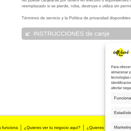
No puede canjearse por dinero en efectivo o equivalentes 
reemplazado si se pierde, roba, destruye o utiliza sin perm
Términos de servicio y la Política de privacidad disponib
INSTRUCCIONES de canje
Puede canjearse en League of Legends, Teamfight Tact
VALORANT. Esta tarjeta le permite comprar MV por val
Para ofrecer
almacenar y/
tecnologías
identificaci
afectar nega
Funciona
Estadísti
Marketin
a funciona
¿Quieres ver tu negocio aquí?
¿Quieres tenernos en t