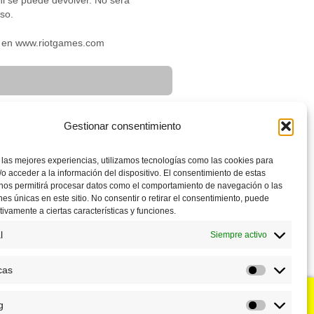
ni se puede devolver. No será
iso.
les en www.riotgames.com
ics, Legends of Runeterra y
or del importe impreso.
Gestionar consentimiento
 las mejores experiencias, utilizamos tecnologías como las cookies para
o acceder a la información del dispositivo. El consentimiento de estas
 nos permitirá procesar datos como el comportamiento de navegación o las
ones únicas en este sitio. No consentir o retirar el consentimiento, puede
tivamente a ciertas características y funciones.
l
Siempre activo
cas
Estadístic
g
u negocio?
Puntos de venta
Marketing