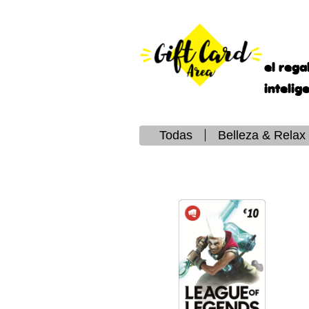
el rega
intelig
Todas
Belleza & Relax