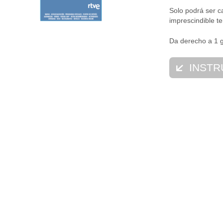
Solo podrá ser c
imprescindible te
Da derecho a 1 g
INSTR
Visita la we
Escoge 1 guí
Introduce el 
viajes!