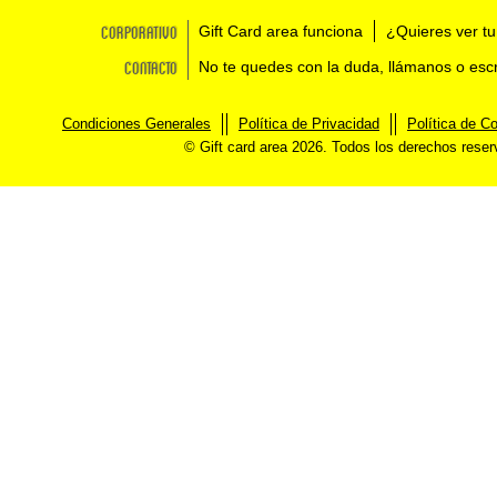
Corporativo
Gift Card area funciona
¿Quieres ver tu
Contacto
No te quedes con la duda, llámanos o esc
Condiciones Generales
Política de Privacidad
Política de C
© Gift card area 2026. Todos los derechos rese