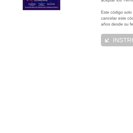
aceptar los Térm
Este código solo
cancelar este có
años desde su f
INSTR
1.Visita ea.com
2.Desde aquí, sig
Este código solo