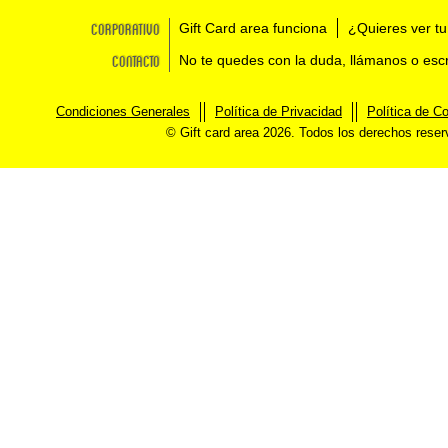
Corporativo
Gift Card area funciona
¿Quieres ver tu
Contacto
No te quedes con la duda, llámanos o esc
Condiciones Generales
Política de Privacidad
Política de C
© Gift card area 2026. Todos los derechos rese