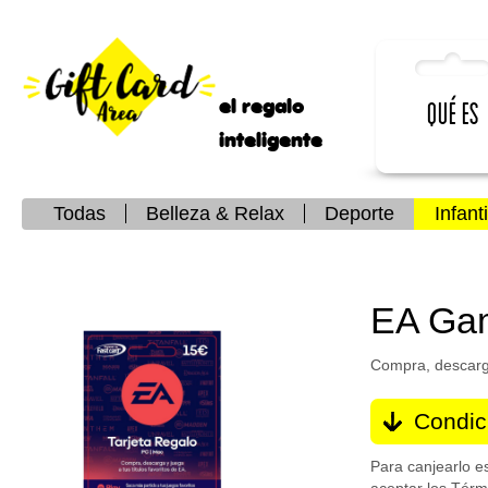
el regalo
Qué es
inteligente
Todas
Belleza & Relax
Deporte
Infanti
EA Ga
Compra, descarga 
Condic
Para canjearlo e