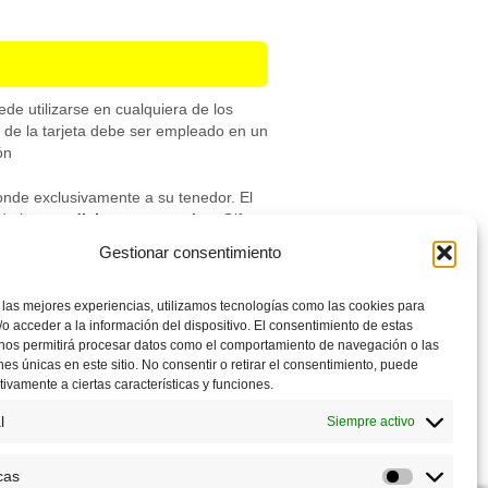
ede utilizarse en cualquiera de los
l de la tarjeta debe ser empleado en un
ón
ponde exclusivamente a su tenedor. El
 de las
condiciones generales
. Gift
de cines asociados a la validez de esta
Gestionar consentimiento
 las mejores experiencias, utilizamos tecnologías como las cookies para
o acceder a la información del dispositivo. El consentimiento de estas
 nos permitirá procesar datos como el comportamiento de navegación o las
es 3D, Imax y/o butaca roja, ni para
ones únicas en este sitio. No consentir o retirar el consentimiento, puede
tivamente a ciertas características y funciones.
a la entrada convencional de Cine.
l
Siempre activo
no es tarjeta de crédito, débito,
cas
Estadístic