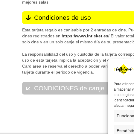
mejores salas.
Condiciones de uso
Esta tarjeta regalo es canjeable por 2 entradas de cine. Pu
cines registrados en
https://www.inticket.es/
El valor tota
solo cine y en un solo canje el mismo día de su presentaci
La responsabilidad del uso y custodia de la tarjeta corres
uso de esta tarjeta implica la aceptación y el cumplimiento
Card area se reserva el derecho a poder variar el circuito 
tarjeta durante el periodo de vigencia.
Para ofrecer
CONDICIONES de canje
almacenar y/
tecnologías
Esta tarjeta regalo no es canjeable por entradas de sesion
identificaci
afectar nega
butacas VIP que supongan un aumento de precio respecto 
Funciona
Esta tarjeta regalo no es canjeable por dinero en metálico, 
cheque o tarjeta garantía.
Estadísti