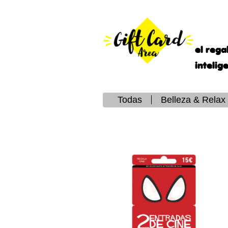
el rega
intelig
Todas
Belleza & Relax