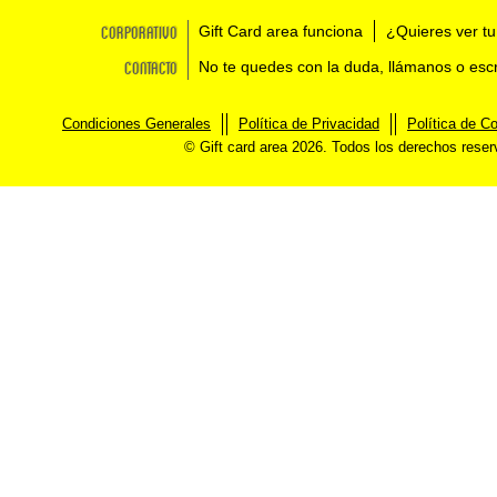
Corporativo
Gift Card area funciona
¿Quieres ver tu
Contacto
No te quedes con la duda, llámanos o esc
Condiciones Generales
Política de Privacidad
Política de C
© Gift card area 2026. Todos los derechos rese