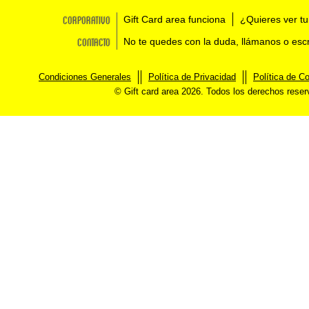
Corporativo
Gift Card area funciona
¿Quieres ver tu
Contacto
No te quedes con la duda, llámanos o esc
Condiciones Generales
Política de Privacidad
Política de C
© Gift card area 2026. Todos los derechos rese