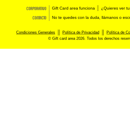
Corporativo
Gift Card area funciona
¿Quieres ver tu
Contacto
No te quedes con la duda, llámanos o esc
Condiciones Generales
Política de Privacidad
Política de C
© Gift card area 2026. Todos los derechos rese