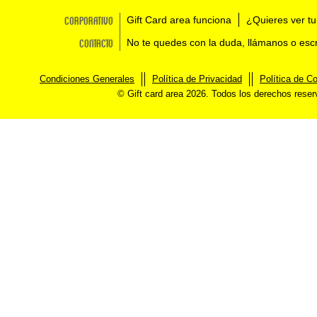
Corporativo
Gift Card area funciona
¿Quieres ver tu
Contacto
No te quedes con la duda, llámanos o esc
Condiciones Generales
Política de Privacidad
Política de C
© Gift card area 2026. Todos los derechos rese