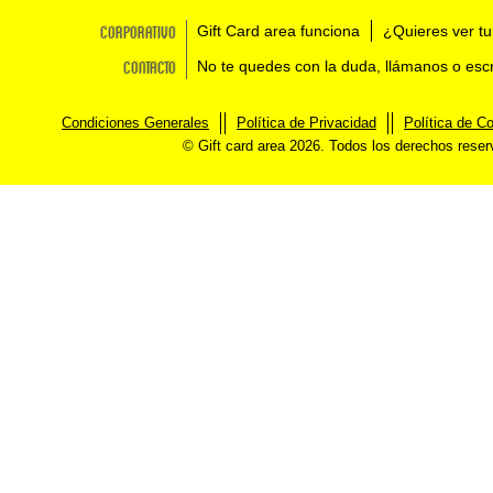
Corporativo
Gift Card area funciona
¿Quieres ver tu
Contacto
No te quedes con la duda, llámanos o esc
Condiciones Generales
Política de Privacidad
Política de C
© Gift card area 2026. Todos los derechos rese