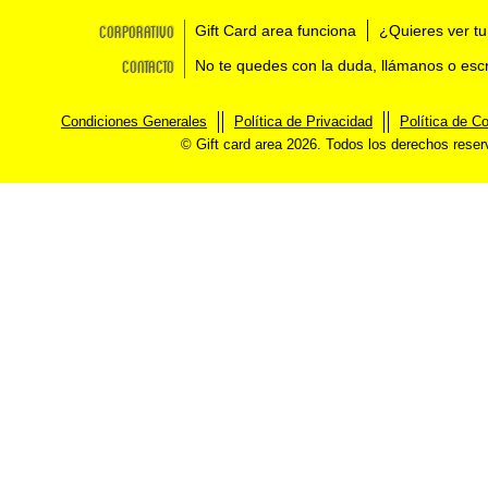
Corporativo
Gift Card area funciona
¿Quieres ver tu
Contacto
No te quedes con la duda, llámanos o esc
Condiciones Generales
Política de Privacidad
Política de C
© Gift card area 2026. Todos los derechos rese