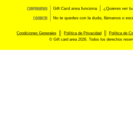
Corporativo
Gift Card area funciona
¿Quieres ver tu
Contacto
No te quedes con la duda, llámanos o esc
Condiciones Generales
Política de Privacidad
Política de C
© Gift card area 2026. Todos los derechos rese