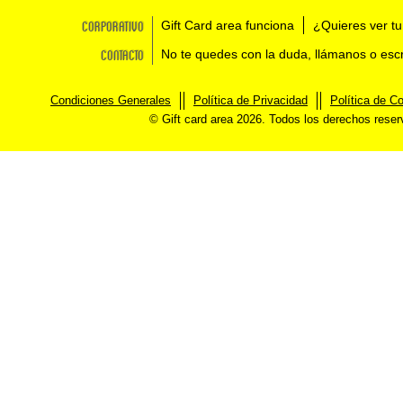
Corporativo
Gift Card area funciona
¿Quieres ver tu
Contacto
No te quedes con la duda, llámanos o esc
Condiciones Generales
Política de Privacidad
Política de C
© Gift card area 2026. Todos los derechos rese