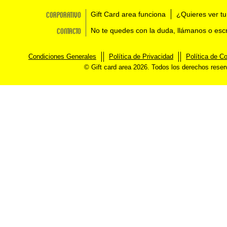
Corporativo
Gift Card area funciona
¿Quieres ver tu
Contacto
No te quedes con la duda, llámanos o esc
Condiciones Generales
Política de Privacidad
Política de C
© Gift card area 2026. Todos los derechos rese