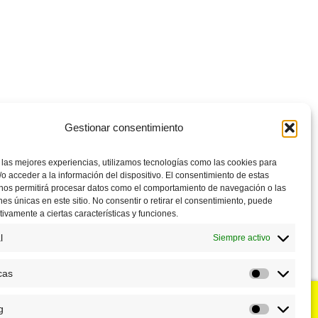
Gestionar consentimiento
 las mejores experiencias, utilizamos tecnologías como las cookies para
o acceder a la información del dispositivo. El consentimiento de estas
 nos permitirá procesar datos como el comportamiento de navegación o las
ones únicas en este sitio. No consentir o retirar el consentimiento, puede
tivamente a ciertas características y funciones.
l
Siempre activo
cas
Estadístic
g
u negocio?
Puntos de venta
Marketing