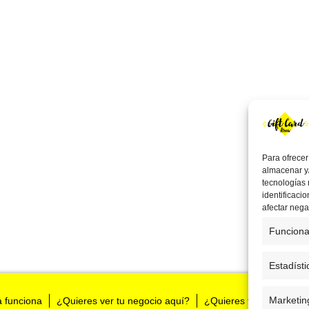
Para ofrecer
almacenar y/
tecnologías
identificaci
afectar nega
Funciona
Estadísti
Marketin
a funciona
¿Quieres ver tu negocio aquí?
¿Quieres tenernos en t