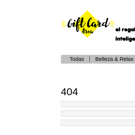
el rega
intelig
Todas
Belleza & Relax
404