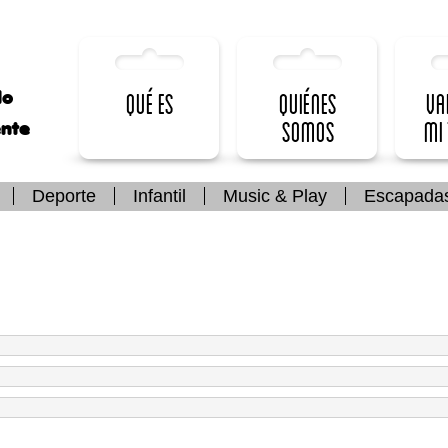
lo
Qué es
Quiénes
Va
somos
mi
ente
Deporte
Infantil
Music & Play
Escapada