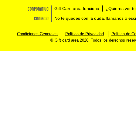
Corporativo
Gift Card area funciona
¿Quieres ver tu
Contacto
No te quedes con la duda, llámanos o esc
Condiciones Generales
Política de Privacidad
Política de C
© Gift card area 2026. Todos los derechos rese