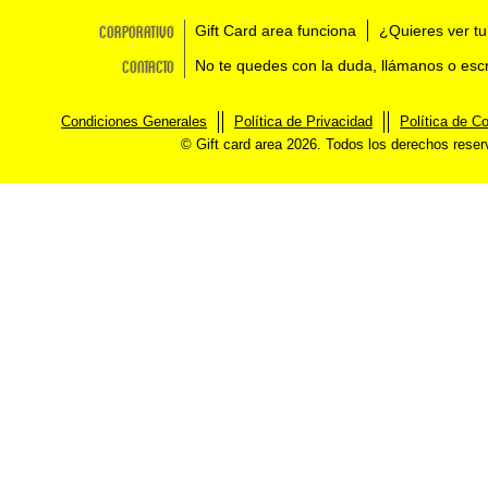
Corporativo
Gift Card area funciona
¿Quieres ver tu
Contacto
No te quedes con la duda, llámanos o esc
Condiciones Generales
Política de Privacidad
Política de C
© Gift card area 2026. Todos los derechos rese