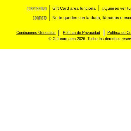
Corporativo
Gift Card area funciona
¿Quieres ver tu
Contacto
No te quedes con la duda, llámanos o esc
Condiciones Generales
Política de Privacidad
Política de C
© Gift card area 2026. Todos los derechos rese