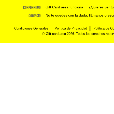
Corporativo
Gift Card area funciona
¿Quieres ver tu
Contacto
No te quedes con la duda, llámanos o esc
Condiciones Generales
Política de Privacidad
Política de C
© Gift card area 2026. Todos los derechos rese