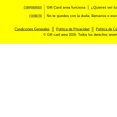
Corporativo
Gift Card area funciona
¿Quieres ver tu
Contacto
No te quedes con la duda, llámanos o esc
Condiciones Generales
Política de Privacidad
Política de C
© Gift card area 2026. Todos los derechos rese