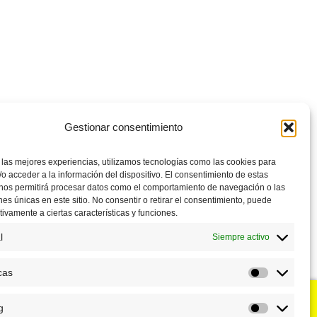
Gestionar consentimiento
 las mejores experiencias, utilizamos tecnologías como las cookies para
o acceder a la información del dispositivo. El consentimiento de estas
 nos permitirá procesar datos como el comportamiento de navegación o las
ones únicas en este sitio. No consentir o retirar el consentimiento, puede
tivamente a ciertas características y funciones.
l
Siempre activo
cas
Estadístic
g
u negocio?
Puntos de venta
Marketing