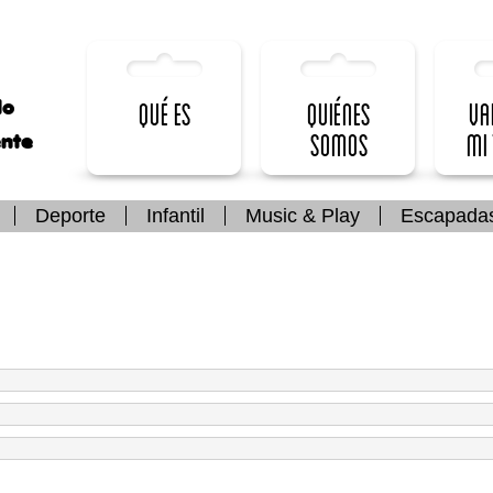
lo
Qué es
Quiénes
Va
somos
mi
ente
Deporte
Infantil
Music & Play
Escapada