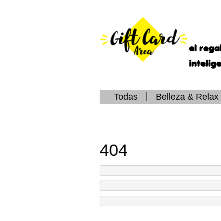
el rega
intelig
Todas
Belleza & Relax
404