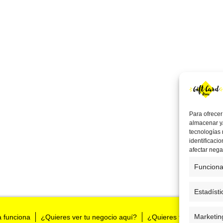
Para ofrecer
almacenar y/
tecnologías
identificaci
afectar nega
Funciona
Estadísti
Marketin
a funciona
¿Quieres ver tu negocio aquí?
¿Quieres tenernos en t