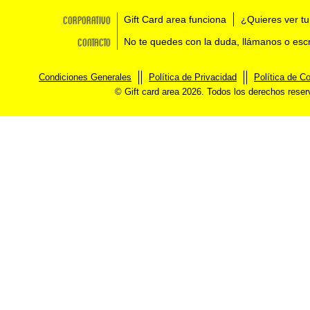
Corporativo
Gift Card area funciona
¿Quieres ver tu
Contacto
No te quedes con la duda, llámanos o esc
Condiciones Generales
Política de Privacidad
Política de C
© Gift card area 2026. Todos los derechos rese