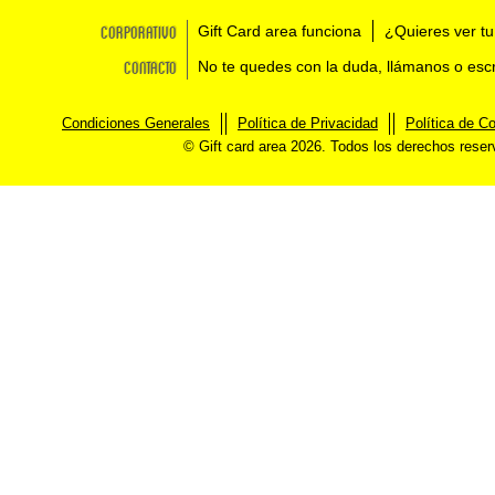
Corporativo
Gift Card area funciona
¿Quieres ver tu
Contacto
No te quedes con la duda, llámanos o esc
Condiciones Generales
Política de Privacidad
Política de C
© Gift card area 2026. Todos los derechos rese