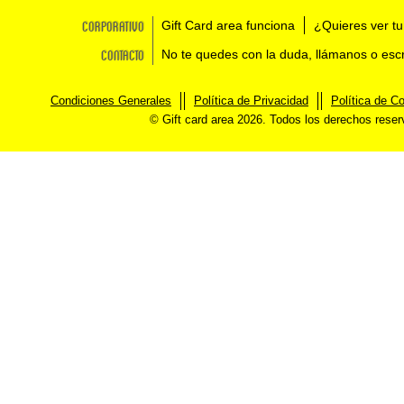
Corporativo
Gift Card area funciona
¿Quieres ver tu
Contacto
No te quedes con la duda, llámanos o esc
Condiciones Generales
Política de Privacidad
Política de C
© Gift card area 2026. Todos los derechos rese