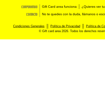
Corporativo
Gift Card area funciona
¿Quieres ver tu
Contacto
No te quedes con la duda, llámanos o esc
Condiciones Generales
Política de Privacidad
Política de C
© Gift card area 2026. Todos los derechos rese